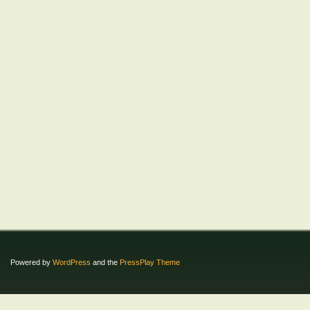
Powered by
WordPress
and the
PressPlay Theme