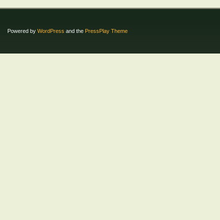
Powered by
WordPress
and the
PressPlay Theme