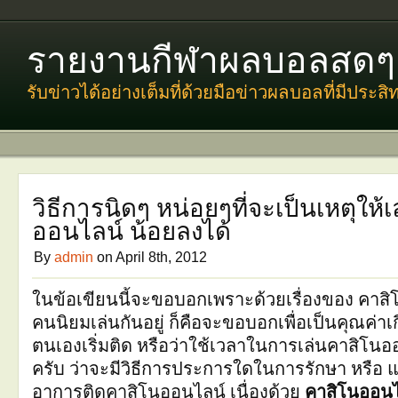
รายงานกีฬาผลบอลสดๆ ทุก
รับข่าวได้อย่างเต็มที่ด้วยมือข่าวผลบอลที่มีประสิท
วิธีการนิดๆ หน่อยๆที่จะเป็นเหตุให้
ออนไลน์ น้อยลงได้
By
admin
on April 8th, 2012
ในข้อเขียนนี้จะขอบอกเพราะด้วยเรื่องของ คาสิ
คนนิยมเล่นกันอยู่ ก็คือจะขอบอกเพื่อเป็นคุณค่าเกี
ตนเองเริ่มติด หรือว่าใช้เวลาในการเล่นคาสิโนอ
ครับ ว่าจะมีวิธีการประการใดในการรักษา หรือ แ
คาสิโนออนไ
อาการติดคาสิโนออนไลน์ เนื่องด้วย